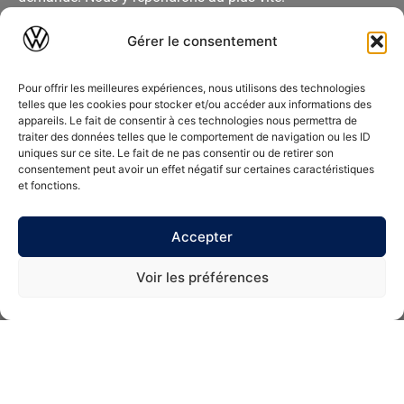
Gérer le consentement
Pour offrir les meilleures expériences, nous utilisons des technologies
telles que les cookies pour stocker et/ou accéder aux informations des
appareils. Le fait de consentir à ces technologies nous permettra de
traiter des données telles que le comportement de navigation ou les ID
uniques sur ce site. Le fait de ne pas consentir ou de retirer son
consentement peut avoir un effet négatif sur certaines caractéristiques
et fonctions.
En envoyant ce formulaire, vous acceptez que vos
Accepter
coordonnées soient utilisées par Barral dans le cadre de
votre demande.
Voir les préférences
Envoyer