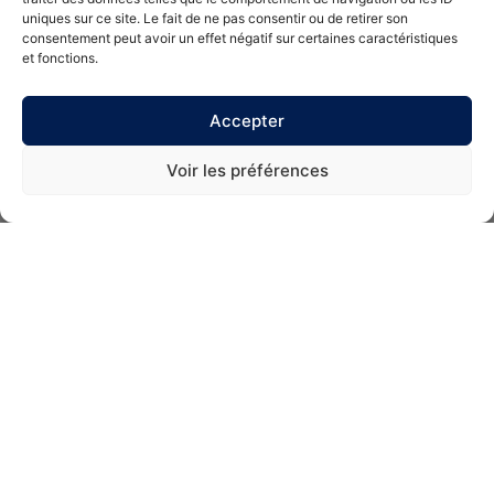
uniques sur ce site. Le fait de ne pas consentir ou de retirer son
consentement peut avoir un effet négatif sur certaines caractéristiques
En envoyant ce formulaire, vous acceptez que vos
et fonctions.
coordonnées soient utilisées par Barral dans le cadre de
votre demande.
Accepter
Envoyer
Voir les préférences