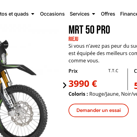
tos et quads
Occasions
Services
Offres
Financ
MRT 50 Pro
Rieju
Si vous n’avez pas peur du suc
est équipée des meilleurs co
comme vous.
Prix
T.T.C
C
3990 €
Coloris :
Rouge/Jaune, Noir/ve
Demander un essai